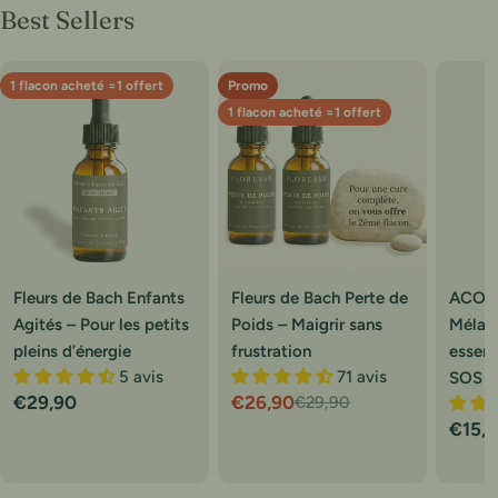
Best Sellers
1 flacon acheté =1 offert
Promo
1 flacon acheté =1 offert
Fleurs de Bach Enfants
Fleurs de Bach Perte de
ACOU
Agités – Pour les petits
Poids – Maigrir sans
Mélang
pleins d’énergie
frustration
essent
5 avis
71 avis
SOS O
Prix
€29,90
€26,90
€29,90
Prix
Prix
Prix
€15,
régulier
de
régulier
réguli
vente