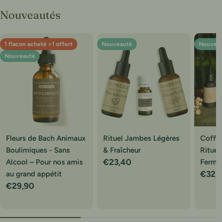
Nouveautés
1 flacon acheté =1 offert
Nouveauté
Nouvea
Nouveauté
Fleurs de Bach Animaux
Rituel Jambes Légères
Coffre
Boulimiques - Sans
& Fraîcheur
Ritue
Prix
€23,40
Alcool – Pour nos amis
Ferme
Prix
€32,
au grand appétit
Prix
€29,90
régulier
réguli
régulier