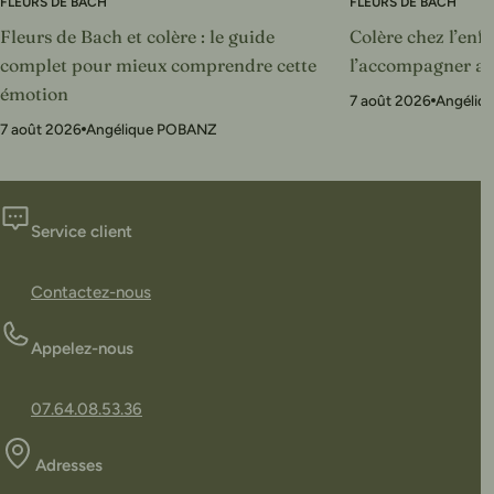
FLEURS DE BACH
FLEURS DE BACH
Fleurs de Bach et colère : le guide
Colère chez l’enf
complet pour mieux comprendre cette
l’accompagner ave
émotion
7 août 2026
Angéliq
7 août 2026
Angélique POBANZ
Service client
Contactez-nous
Appelez-nous
07.64.08.53.36
Adresses